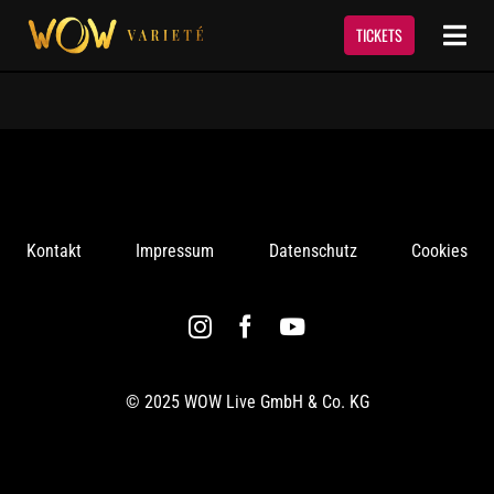
Skip
to
TICKETS
Togg
content
Navi
Show
Termine & Tickets
Kontakt
Impressum
Datenschutz
Cookies
Event Service
Über Uns
Kontakt
© 2025 WOW Live GmbH & Co. KG
Newsletter